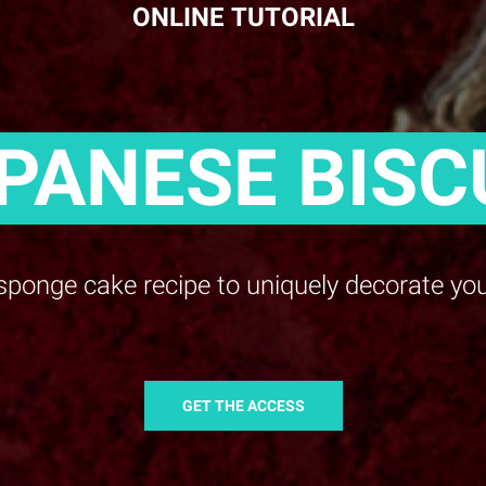
ONLINE TUTORIAL
PANESE BISC
sponge cake recipe to uniquely decorate yo
GET THE ACCESS