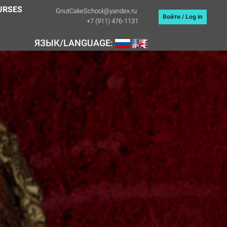
URSES
GnutCakeSchool@yandex.ru
Войти / Log in
+7 (911) 476-1131
ЯЗЫК/LANGUAGE: