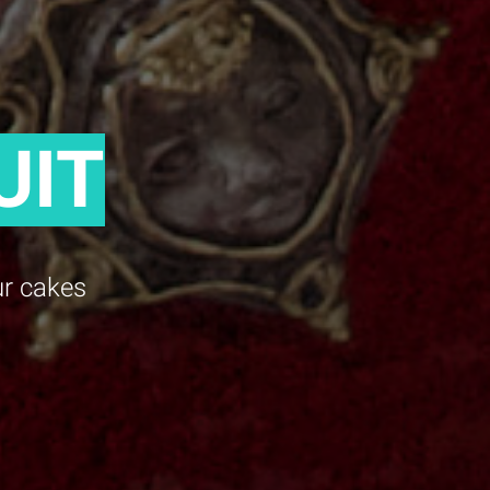
UIT
ur cakes