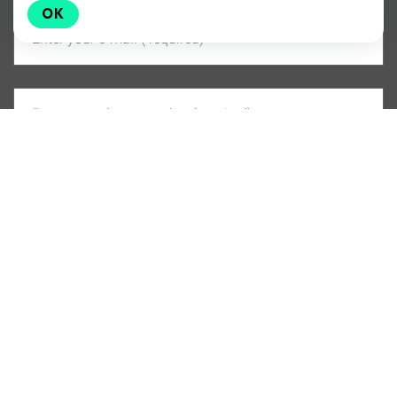
OK
PROCEED TO CHECKOUT
Я согласен с условиями
Оферты
Я даю
.
согласие на обработку персональных данных
С
Политикой обработки персональных
данных
ознакомлен.