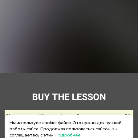
Ссылка на это место страницы:
#form
BUY THE LESSON
Мастер класс "Autumn Leaves"
20€
Мы используем cookie-файлы. Это нужно для лучшей
The price is calculated
in Russian rubles. To check the cost in your
работы сайта. Продолжая пользоваться сайтом, вы
currency,
use the converter
соглашаетесь с этим.
Подробнее