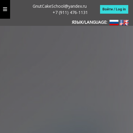
GnutCakeSchool@yandex.ru
Войти / Log in
+7 (911) 476-1131
ЯЗЫК/LANGUAGE: