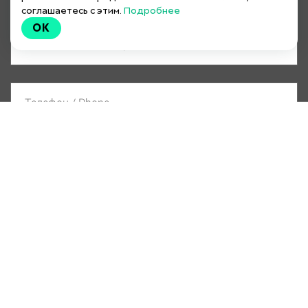
соглашаетесь с этим.
Подробнее
OK
ПЕРЕЙТИ К ОПЛАТЕ
Я согласен с условиями
Оферты
Я даю
.
согласие на обработку персональных данных
С
Политикой обработки персональных
данных
ознакомлен.