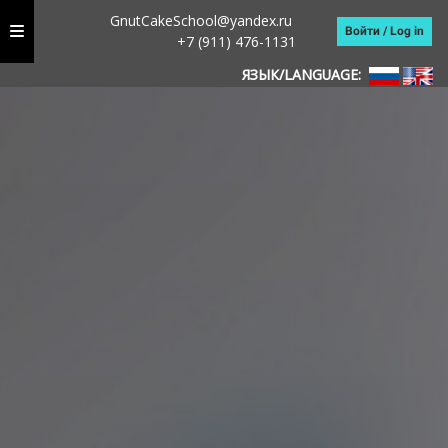
GnutCakeSchool@yandex.ru
Войти / Log in
+7 (911) 476-1131
ЯЗЫК/LANGUAGE: