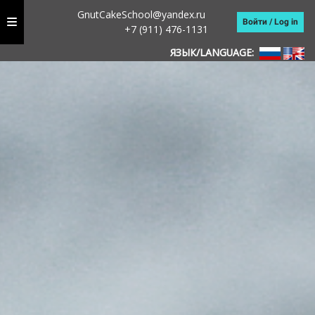
GnutCakeSchool@yandex.ru
Войти / Log in
+7 (911) 476-1131
ЯЗЫК/LANGUAGE: