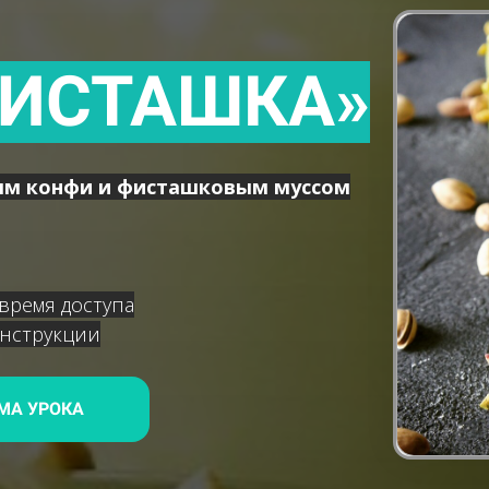
ФИСТАШКА»
ым конфи и фисташковым муссом
 время доступа
нструкции
МА УРОКА