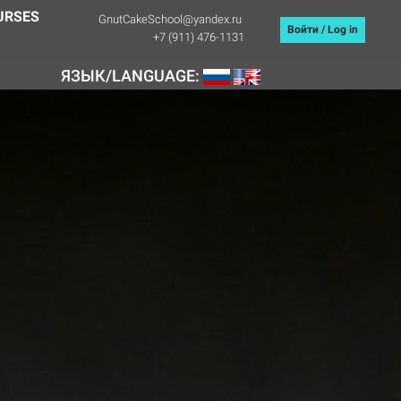
URSES
GnutCakeSchool@yandex.ru
Войти / Log in
+7 (911) 476-1131
ЯЗЫК/LANGUAGE: